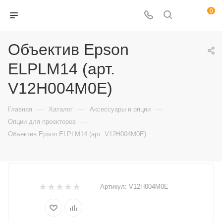
0
Объектив Epson
ELPLM14 (арт.
V12H004M0E)
—
—
—
Главная
Каталог
Аксессуары и опции
—
Опции для проекторов
Объектив Epson ELPLM14 (арт. V12H004M0E)
Артикул:
V12H004M0E