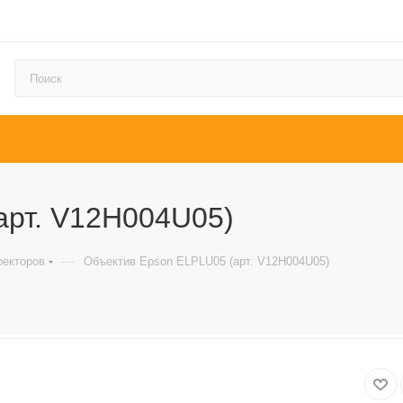
арт. V12H004U05)
—
оекторов
Объектив Epson ELPLU05 (арт. V12H004U05)