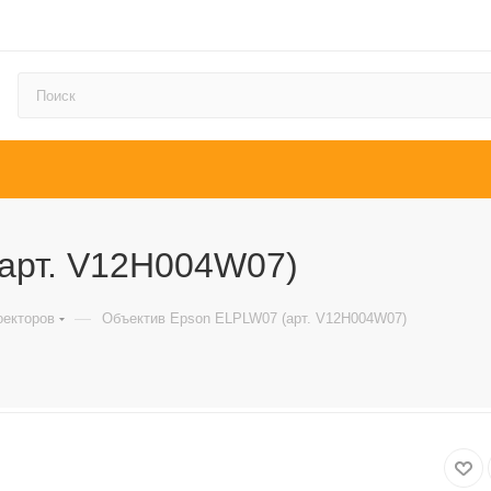
арт. V12H004W07)
—
оекторов
Объектив Epson ELPLW07 (арт. V12H004W07)