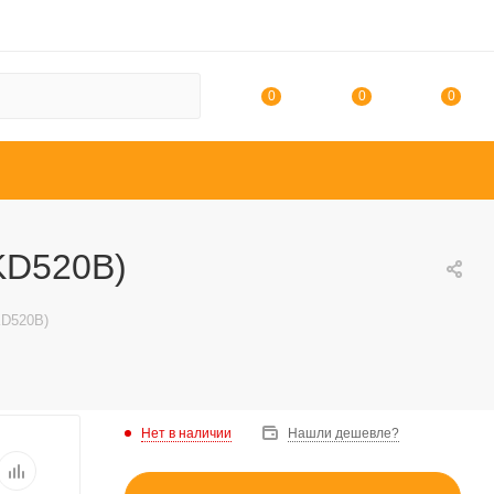
0
0
0
KD520B)
KD520B)
Нет в наличии
Нашли дешевле?