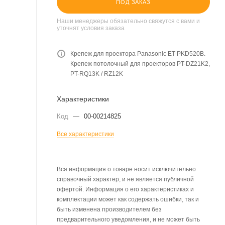
ПОД ЗАКАЗ
Наши менеджеры обязательно свяжутся с вами и
уточнят условия заказа
Крепеж для проектора Panasonic ET-PKD520B.
Крепеж потолочный для проекторов PT-DZ21K2,
PT-RQ13K / RZ12K
Характеристики
Код
—
00-00214825
Все характеристики
Вся информация о товаре носит исключительно
справочный характер, и не является публичной
офертой. Информация о его характеристиках и
комплектации может как содержать ошибки, так и
быть изменена производителем без
предварительного уведомления, и не может быть