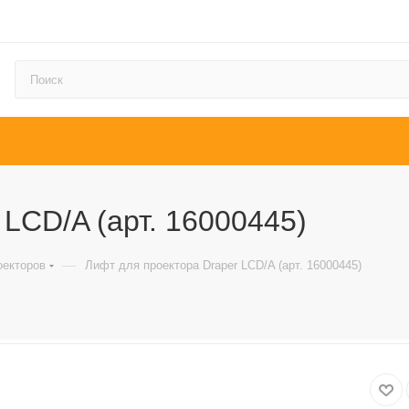
LCD/A (арт. 16000445)
—
оекторов
Лифт для проектора Draper LCD/A (арт. 16000445)