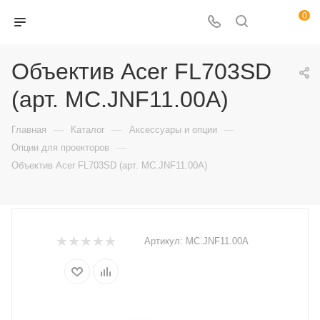
0
Объектив Acer FL703SD
(арт. MC.JNF11.00A)
—
—
—
Главная
Каталог
Аксессуары и опции
—
Опции для проекторов
Объектив Acer FL703SD (арт. MC.JNF11.00A)
Артикул:
MC.JNF11.00A