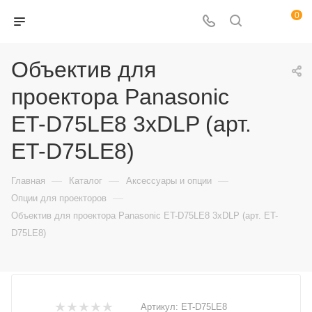
0
Объектив для
проектора Panasonic
ET-D75LE8 3xDLP (арт.
ET-D75LE8)
—
—
—
Главная
Каталог
Аксессуары и опции
—
Опции для проекторов
Объектив для проектора Panasonic ET-D75LE8 3xDLP (арт. ET-
D75LE8)
Артикул:
ET-D75LE8