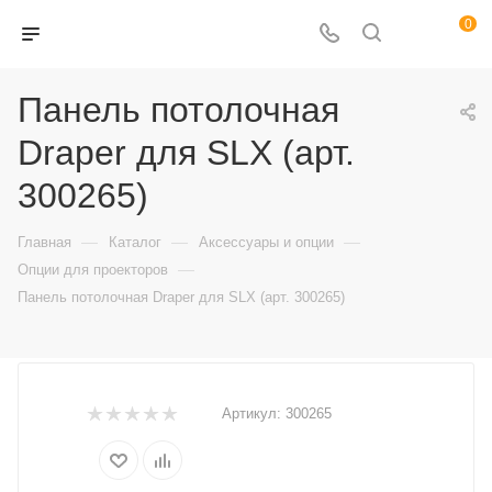
0
Панель потолочная
Draper для SLX (арт.
300265)
—
—
—
Главная
Каталог
Аксессуары и опции
—
Опции для проекторов
Панель потолочная Draper для SLX (арт. 300265)
Артикул:
300265