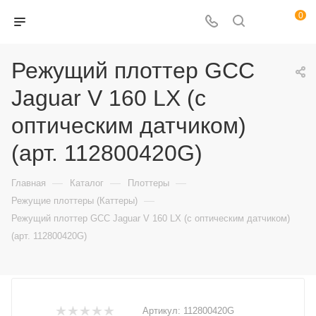
0
Режущий плоттер GCC
Jaguar V 160 LX (с
оптическим датчиком)
(арт. 112800420G)
—
—
—
Главная
Каталог
Плоттеры
—
Режущие плоттеры (Каттеры)
Режущий плоттер GCC Jaguar V 160 LX (с оптическим датчиком)
(арт. 112800420G)
Артикул:
112800420G