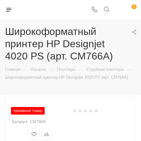
0
Широкоформатный
принтер HP Designjet
4020 PS (арт. CM766A)
—
—
—
—
Главная
Каталог
Плоттеры
Струйные плоттеры
Широкоформатный принтер HP Designjet 4020 PS (арт. CM766A)
Архивный товар
Артикул:
CM766A