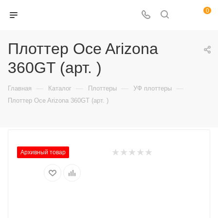
0
Плоттер Oce Arizona
360GT (арт. )
—
—
—
—
Главная
Каталог
Плоттеры
УФ плоттеры
Плоттер Oce Arizona 360GT (арт. )
Архивный товар