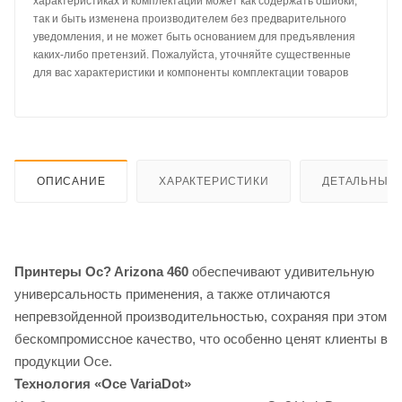
характеристиках и комплектации может как содержать ошибки,
так и быть изменена производителем без предварительного
уведомления, и не может быть основанием для предъявления
каких-либо претензий. Пожалуйста, уточняйте существенные
для вас характеристики и компоненты комплектации товаров
ОПИСАНИЕ
ХАРАКТЕРИСТИКИ
ДЕТАЛЬНЫЕ 
Принтеры Oc? Arizona 460
обеспечивают удивительную
универсальность применения, а также отличаются
непревзойденной производительностью, сохраняя при этом
бескомпромиссное качество, что особенно ценят клиенты в
продукции Oce.
Технология «Oce VariaDot»