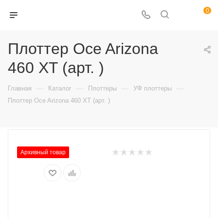
0
Плоттер Oce Arizona
460 XT (арт. )
—
—
—
—
Главная
Каталог
Плоттеры
УФ плоттеры
Плоттер Oce Arizona 460 XT (арт. )
Архивный товар