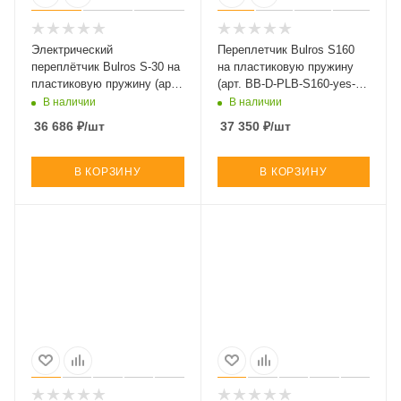
Электрический
Переплетчик Bulros S160
переплётчик Bulros S-30 на
на пластиковую пружину
пластиковую пружину (арт.
(арт. BB-D-PLB-S160-yes-
BB-D-PLB-S-30-yes-not-El)
yes-Ma)
В наличии
В наличии
36 686
₽
/шт
37 350
₽
/шт
В КОРЗИНУ
В КОРЗИНУ