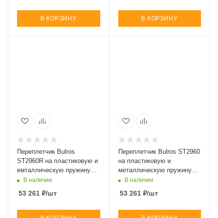
В КОРЗИНУ
В КОРЗИНУ
Переплетчик Bulros
Переплетчик Bulros ST2960
ST2960R на пластиковую и
на пластиковую и
емталлическую пружину
металлическую пружину
3:1 (круглое отверстие)
3:1. (квадратное отверстие)
В наличии
В наличии
(арт. BB-D-UnB-296R-___-
(арт. BB-D-UnB-2960-___-
53 261
₽
/шт
53 261
₽
/шт
___-Ma)
___-Ma)
В КОРЗИНУ
В КОРЗИНУ