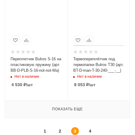
Переплетчик Bulros S-16 на
Термопереплётчик под
пластиковую пружину (арт.
термопапки Bulros T30 (арт.
BB-D-PLB-S-16-not-not-Ma)
BT-D-man-T-30-240-___-__)
Нет в наличии
Нет в наличии
4 530
₽
/шт
8 053
₽
/шт
ПОКАЗАТЬ ЕЩЕ
1
2
3
4