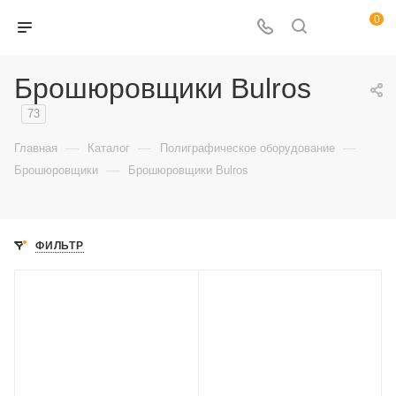
0
Брошюровщики Bulros
73
—
—
—
Главная
Каталог
Полиграфическое оборудование
—
Брошюровщики
Брошюровщики Bulros
ФИЛЬТР