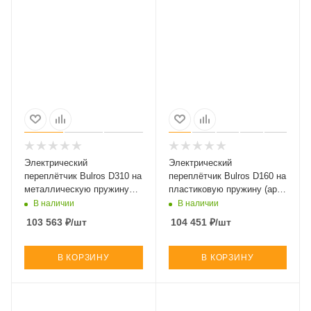
Электрический
Электрический
переплётчик Bulros D310 на
переплётчик Bulros D160 на
металлическую пружину
пластиковую пружину (арт.
(арт. BB-D-MeB-D310-yes-
BB-D-PLB-D160-yes-yes-El)
В наличии
В наличии
squ-El)
103 563
₽
/шт
104 451
₽
/шт
В КОРЗИНУ
В КОРЗИНУ