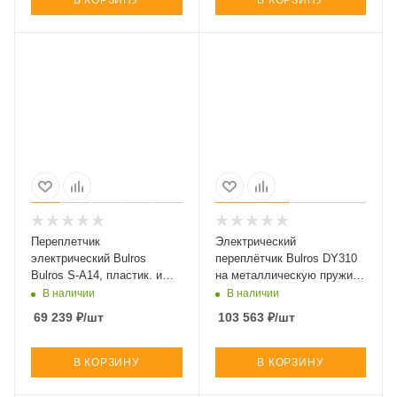
Переплетчик
Электрический
электрический Bulros
переплётчик Bulros DY310
Bulros S-A14, пластик. и
на металлическую пружину
металлич. 3:1/2:1 пружиной
(арт. BB-D-MeB-Y310-yes-
В наличии
В наличии
(арт. BB-D-UnB-SA14-___-
rou-El)
69 239
₽
/шт
103 563
₽
/шт
___-El)
В КОРЗИНУ
В КОРЗИНУ