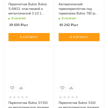
Переплетчик Bulros Bulros
Автоматический
S-AM13, пластиковой и
термопереплётчик под
металлической 3:1/2:1
термопапки Bulros T80 (арт.
пружиной (арт. BB-D-UnB-
BT-D-man-T-80-400-___-__)
В наличии
В наличии
AM13-___-___-Ma)
39 650
₽
/шт
40 242
₽
/шт
В КОРЗИНУ
В КОРЗИНУ
Переплетчик Bulros SY310
Переплетчик Bulros S310
на металлическую пружину
на металлическую пружину