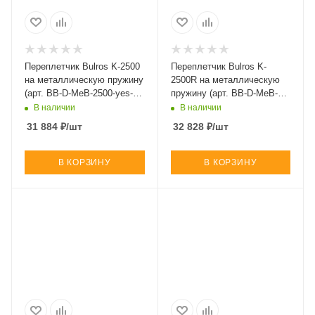
Переплетчик Bulros K-2500
Переплетчик Bulros K-
на металлическую пружину
2500R на металлическую
(арт. BB-D-MeB-2500-yes-
пружину (арт. BB-D-MeB-
squ-Ma)
250R-yes-rou-Ma)
В наличии
В наличии
31 884
₽
/шт
32 828
₽
/шт
В КОРЗИНУ
В КОРЗИНУ