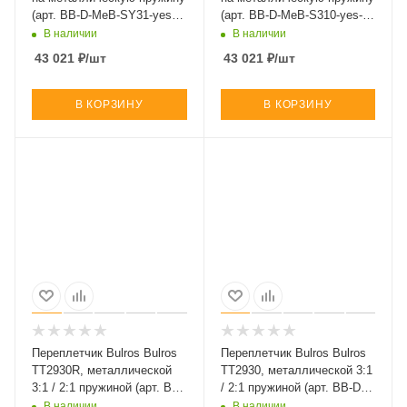
(арт. BB-D-MeB-SY31-yes-
(арт. BB-D-MeB-S310-yes-
rou-Ma)
squ-Ma)
В наличии
В наличии
43 021
₽
/шт
43 021
₽
/шт
В КОРЗИНУ
В КОРЗИНУ
Переплетчик Bulros Bulros
Переплетчик Bulros Bulros
TT2930R, металлической
TT2930, металлической 3:1
3:1 / 2:1 пружиной (арт. BB-
/ 2:1 пружиной (арт. BB-D-
D-UnB-293R-___-___-Ma)
UnB-2930-___-___-Ma)
В наличии
В наличии