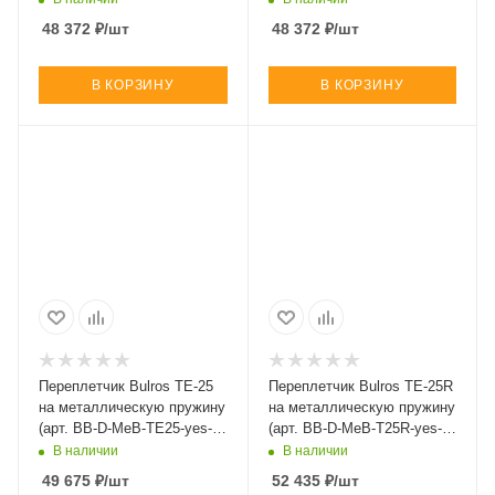
48 372
₽
/шт
48 372
₽
/шт
В КОРЗИНУ
В КОРЗИНУ
Переплетчик Bulros TE-25
Переплетчик Bulros TE-25R
на металлическую пружину
на металлическую пружину
(арт. BB-D-MeB-TE25-yes-
(арт. BB-D-MeB-T25R-yes-
squ-El)
rou-El)
В наличии
В наличии
49 675
₽
/шт
52 435
₽
/шт