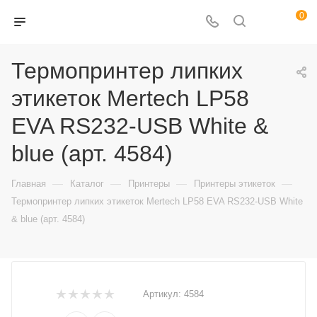
0
Термопринтер липких
этикеток Mertech LP58
EVA RS232-USB White &
blue (арт. 4584)
—
—
—
—
Главная
Каталог
Принтеры
Принтеры этикеток
Термопринтер липких этикеток Mertech LP58 EVA RS232-USB White
& blue (арт. 4584)
Артикул:
4584