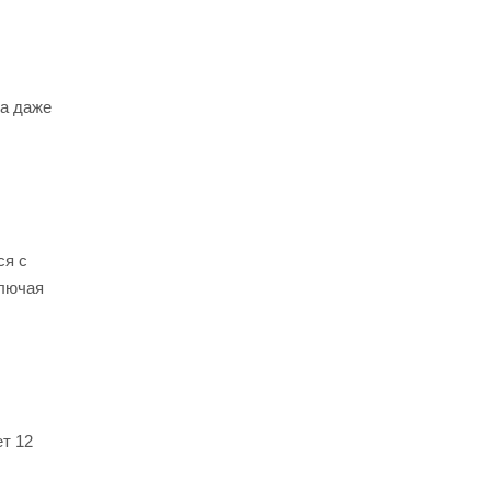
ва даже
ся с
ключая
т 12