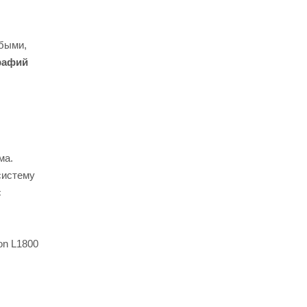
убыми,
рафий
ма.
систему
с
on L1800