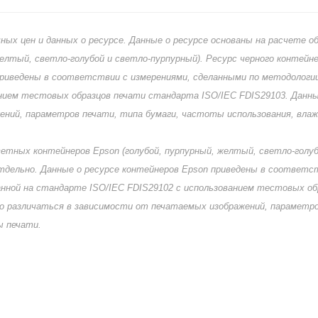
ных цен и данных о ресурсе. Данные о ресурсе основаны на расчете о
елтый, светло-голубой и светло-пурпурный). Ресурс черного контейн
приведены в соответствии с измерениями, сделанными по методологи
анием тестовых образцов печати стандарта ISO/IEC FDIS29103. Данн
ений, параметров печати, типа бумаги, частоты использования, вла
ветных контейнеров Epson (голубой, пурпурный, желтый, светло-голуб
тдельно. Данные о ресурсе контейнеров Epson приведены в соответс
анной на стандарте ISO/IEC FDIS29102 с использованием тестовых об
о различаться в зависимости от печатаемых изображений, параметро
ы печати.