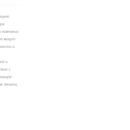
бщего
ера
и компании
ые могут
жности и
ой и
твии с
разцов
в печати,