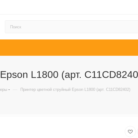
Epson L1800 (арт. C11CD8240
—
теры
Принтер цветной струйный Epson L1800 (арт. C11CD82402)