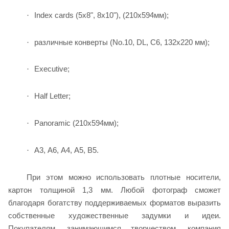
Index cards (5x8", 8x10"), (210x594
мм
);
·
различные конверты (
No
.10,
DL
,
C
6, 132
x
220 мм);
·
Executive;
·
Half Letter;
·
Panoramic (210x594
мм
);
·
A
3,
A
6,
A
4,
A
5,
B
5.
·
При этом можно использовать плотные носители,
картон толщиной 1,3 мм. Любой фотограф сможет
благодаря богатству поддерживаемых форматов выразить
собственные художественные задумки и идеи.
Покупателям, занимающимся творчеством, компания