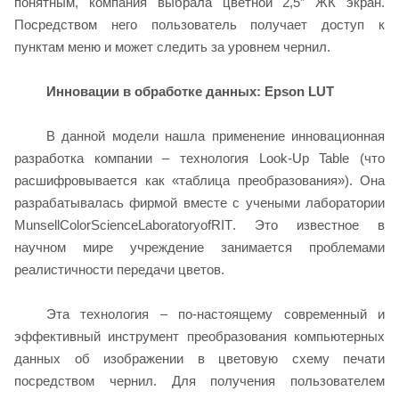
понятным, компания выбрала цветной 2,5” ЖК экран.
Посредством него пользователь получает доступ к
пунктам меню и может следить за уровнем чернил.
Инновации в обработке данных: Epson LUT
В данной модели нашла применение инновационная
разработка компании – технология Look-Up Table (что
расшифровывается как «таблица преобразования»). Она
разрабатывалась фирмой вместе с учеными лаборатории
Munsell
Color
Science
Laboratory
of
RIT
. Это известное в
научном мире учреждение занимается проблемами
реалистичности передачи цветов.
Эта технология – по-настоящему современный и
эффективный инструмент преобразования компьютерных
данных об изображении в цветовую схему печати
посредством чернил. Для получения пользователем