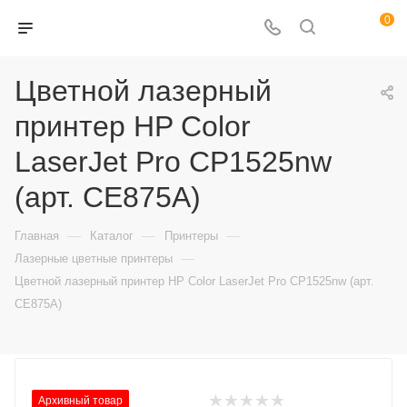
0
Цветной лазерный
принтер HP Color
LaserJet Pro CP1525nw
(арт. CE875A)
—
—
—
Главная
Каталог
Принтеры
—
Лазерные цветные принтеры
Цветной лазерный принтер HP Color LaserJet Pro CP1525nw (арт.
CE875A)
Архивный товар