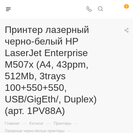
0
Принтер лазерный
черно-белый HP
LaserJet Enterprise
M507x (A4, 43ppm,
512Mb, 3trays
100+550+550,
USB/GigEth/, Duplex)
(арт. 1PV88A)
—
—
—
Главная
Каталог
Принтеры
—
Лазерные черно-белые принтеры