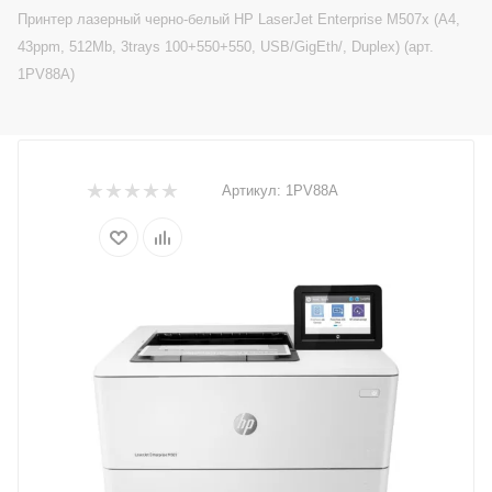
Принтер лазерный черно-белый HP LaserJet Enterprise M507x (A4,
43ppm, 512Mb, 3trays 100+550+550, USB/GigEth/, Duplex) (арт.
1PV88A)
Артикул:
1PV88A