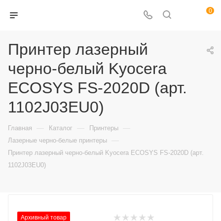
0
Принтер лазерный
черно-белый Kyocera
ECOSYS FS-2020D (арт.
1102J03EU0)
—
—
—
Главная
Каталог
Принтеры
—
Лазерные черно-белые принтеры
Принтер лазерный черно-белый Kyocera ECOSYS FS-2020D (арт.
1102J03EU0)
Архивный товар