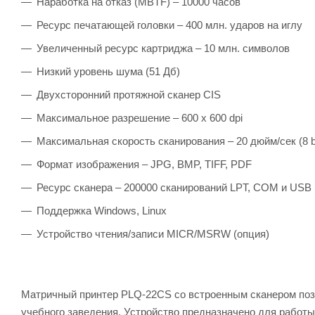
Наработка на отказ (MBTF) – 10000 часов
Ресурс печатающей головки – 400 млн. ударов на иглу
Увеличенный ресурс картриджа – 10 млн. символов
Низкий уровень шума (51 Дб)
Двухсторонний протяжной сканер CIS
Максимальное разрешение – 600 х 600 dpi
Максимальная скорость сканирования – 20 дюйм/сек (8 bit)
Формат изображения – JPG, BMP, TIFF, PDF
Ресурс сканера – 200000 сканирований LPT, COM и USB
Поддержка Windows, Linux
Устройство чтения/записи MICR/MSRW (опция)
Матричный принтер PLQ-22CS со встроенным сканером позв
учебного заведения. Устройство предназначено для работы