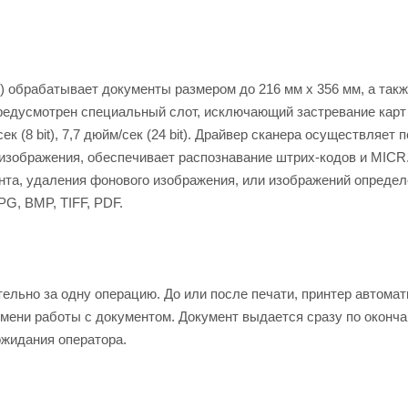
i) обрабатывает документы размером до 216 мм х 356 мм, а так
редусмотрен специальный слот, исключающий застревание карт
 (8 bit), 7,7 дюйм/сек (24 bit). Драйвер сканера осуществляет 
и изображения, обеспечивает распознавание штрих-кодов и MICR
та, удаления фонового изображения, или изображений определ
G, BMP, TIFF, PDF.
льно за одну операцию. До или после печати, принтер автомат
мени работы с документом. Документ выдается сразу по оконч
ожидания оператора.