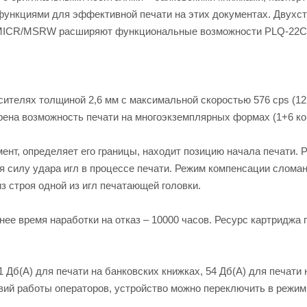
функциями для эффективной печати на этих документах. Двухс
си MICR/MSRW расширяют функциональные возможности PLQ-22C
ителях толщиной 2,6 мм с максимальной скоростью 576 cps (12 
трена возможность печати на многоэкземплярных формах (1+6 ко
ент, определяет его границы, находит позицию начала печати.
я силу удара игл в процессе печати. Режим компенсации слома
з строя одной из игл печатающей головки.
нее время наработки на отказ – 10000 часов. Ресурс картриджа 
б(A) для печати на банковских книжках, 54 Дб(A) для печати 
вий работы операторов, устройство можно переключить в режим