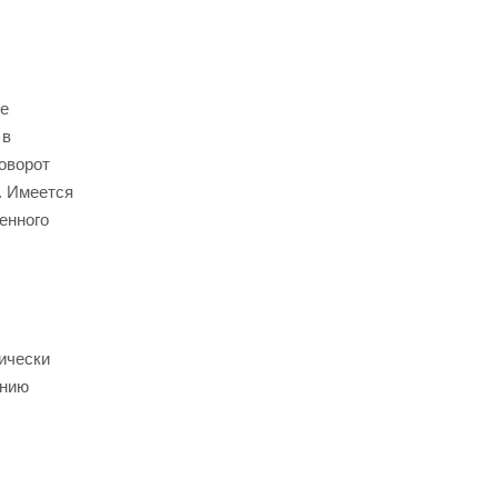
же
 в
поворот
. Имеется
енного
ически
анию