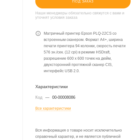
ПОД ЗАКАЗ
Наши менеджеры обязательно свяжутся с вами и
уточнят условия заказа
Матричный принтер Epson PLQ-22CS со
встроенным сканером. Формат A4+, ширина
печати принтера 94 колонки, скорость печати
576 зн./сек. (12 cpi) в режиме HSDraft,
разрешение 600 х 600 точек на дюйм,
двухсторонний протяжной сканер CIS,
интерфейс USB 2.0.
Характеристики
Код
—
00-00008086
Все характеристики
Вся информация о товаре носит исключительно
справочный характер, и не является публичной