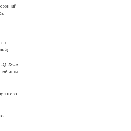
торонний
S.
cpi,
пий).
 PLQ-22CS
нной иглы
принтера
на