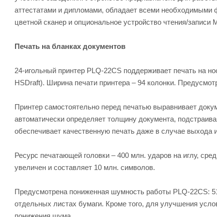
аттестатами и дипломами, обладает всеми необходимыми 
цветной сканер и опциональное устройство чтения/запи
Печать на бланках документов
24-игольный принтер PLQ-22CS поддерживает печать на нос
HSDraft). Ширина печати принтера – 94 колонки. Предусмо
Принтер самостоятельно перед печатью выравнивает докум
автоматически определяет толщину документа, подстраива
обеспечивает качественную печать даже в случае выхода и
Ресурс печатающей головки – 400 млн. ударов на иглу, сред
увеличен и составляет 10 млн. символов.
Предусмотрена пониженная шумность работы PLQ-22CS: 51 Д
отдельных листах бумаги. Кроме того, для улучшения усло
понижения шума.