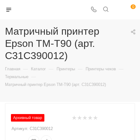
0
Матричный принтер
Epson TM-T90 (арт.
C31C390012)
—
—
—
—
Главная
Каталог
Принтеры
Принтеры чеков
—
Термальные
Матричный принтер Epson TM-T90 (арт. C31C390012)
Архивный товар
Артикул:
C31C390012