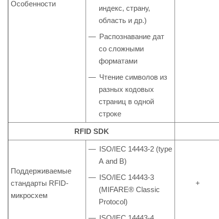
Особенности
индекс, страну,
область и др.)
Распознавание дат
со сложными
форматами
Чтение символов из
разных кодовых
страниц в одной
строке
RFID SDK
ISO/IEC 14443-2 (type
А and B)
Поддерживаемые
ISO/IEC 14443-3
стандарты RFID-
+
(MIFARE® Classic
микросхем
Protocol)
ISO/IEC 14443-4