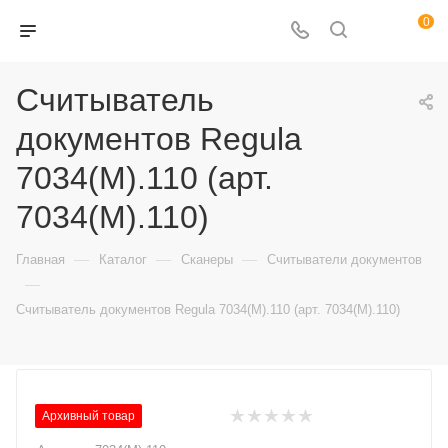
0
Считыватель
документов Regula
7034(M).110 (арт.
7034(M).110)
—
—
—
Главная
Каталог
Сканеры
Считыватели документов
—
Считыватель документов Regula 7034(M).110 (арт. 7034(M).110)
Архивный товар