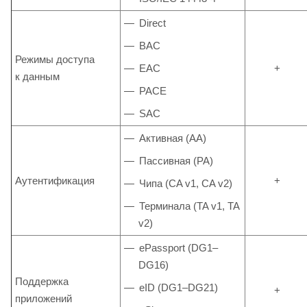
Direct
BAC
Режимы доступа
EAC
+
к данным
PACE
SAC
Активная (AA)
Пассивная (PA)
Аутентификация
+
Чипа (CA v1, CA v2)
Терминала (TA v1, TA
v2)
ePassport (DG1–
DG16)
Поддержка
eID (DG1–DG21)
+
приложений