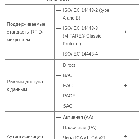
ISO/IEC 14443-2 (type
А and B)
Поддерживаемые
ISO/IEC 14443-3
стандарты RFID-
+
(MIFARE® Classic
микросхем
Protocol)
ISO/IEC 14443-4
Direct
BAC
Режимы доступа
EAC
+
к данным
PACE
SAC
Активная (AA)
Пассивная (PA)
Аутентификация
+
Чипа (CA v1, CA v2)