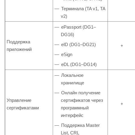
Терминала (TA v1, TA
v2)
ePassport (DG1–
DG16)
Поддержка
eID (DG1–DG21)
+
приложений
eSign
eDL (DG1–DG14)
Локальное
хранилище
Онлайн получение
Управление
сертификатов через
+
сертификатами
программный
интерфейс
Поддержка Master
List, CRL