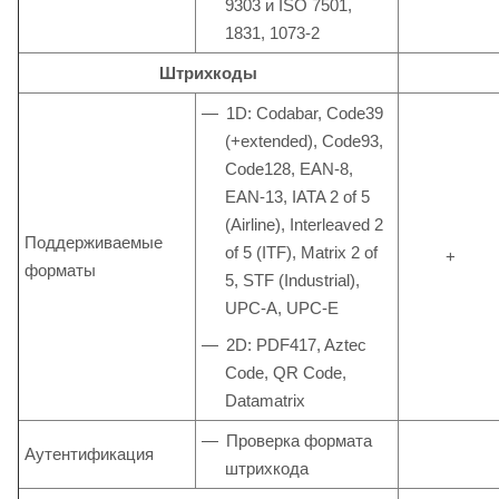
9303 и ISO 7501,
1831, 1073-2
Штрихкоды
1D: Codabar, Code39
(+extended), Code93,
Code128, EAN-8,
EAN-13, IATA 2 of 5
(Airline), Interleaved 2
Поддерживаемые
of 5 (ITF), Matrix 2 of
+
форматы
5, STF (Industrial),
UPC-A, UPC-E
2D: PDF417, Aztec
Code, QR Code,
Datamatrix
Проверка формата
Аутентификация
штрихкода