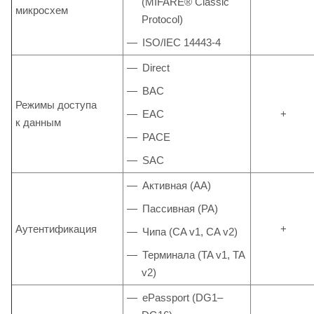
(MIFARE® Classic
микросхем
Protocol)
ISO/IEC 14443-4
Direct
BAC
Режимы доступа
EAC
+
к данным
PACE
SAC
Активная (AA)
Пассивная (PA)
Аутентификация
+
Чипа (CA v1, CA v2)
Терминала (TA v1, TA
v2)
ePassport (DG1–