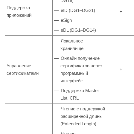
DG16)
Поддержка
eID (DG1–DG21)
+
приложений
eSign
eDL (DG1–DG14)
Локальное
хранилище
Онлайн получение
Управление
сертификатов через
+
сертификатами
программный
интерфейс
Поддержка Master
List, CRL
Чтение с поддержкой
расширенной длины
(Extended Length)
Чтение