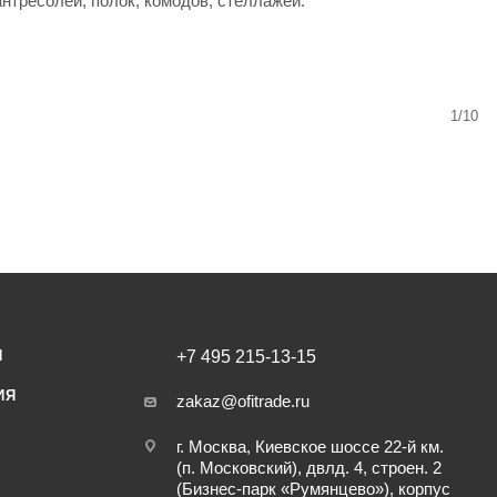
нтресолей, полок, комодов, стеллажей.
1/10
И
+7 495 215-13-15
ИЯ
zakaz@ofitrade.ru
г. Москва, Киевское шоссе 22-й км.
(п. Московский), двлд. 4, строен. 2
(Бизнес-парк «Румянцево»), корпус