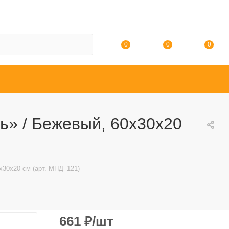
0
0
0
» / Бежевый, 60х30х20
30х20 см (арт. МНД_121)
661
₽
/шт