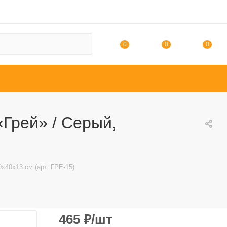
0
0
0
Грей» / Серый,
х40х13 см (арт. ГРЕ-15)
465
₽
/шт