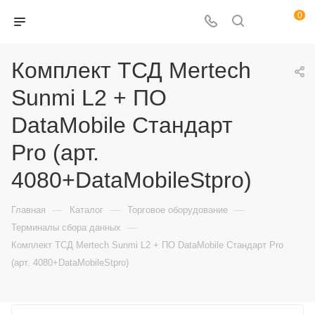
0
Комплект ТСД Mertech
Sunmi L2 + ПО
DataMobile Стандарт
Pro (арт.
4080+DataMobileStpro)
—
—
—
Главная
Каталог
Торговое оборудование
—
Терминалы сбора данных
Комплект ТСД Mertech Sunmi L2 + ПО DataMobile Стандарт Pro
(арт. 4080+DataMobileStpro)