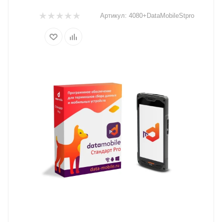
Артикул:
4080+DataMobileStpro