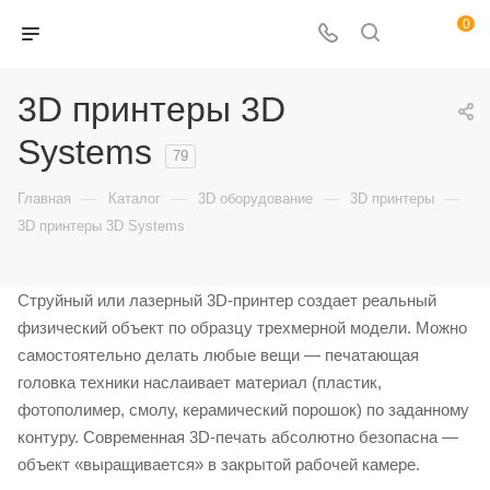
0
3D принтеры 3D
Systems
79
—
—
—
—
Главная
Каталог
3D оборудование
3D принтеры
3D принтеры 3D Systems
Струйный или лазерный 3D-принтер создает реальный
физический объект по образцу трехмерной модели. Можно
самостоятельно делать любые вещи — печатающая
головка техники наслаивает материал (пластик,
фотополимер, смолу, керамический порошок) по заданному
контуру. Современная 3D-печать абсолютно безопасна —
объект «выращивается» в закрытой рабочей камере.