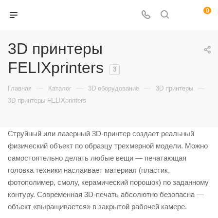
0
3D принтеры
FELIXprinters
3
—
—
—
—
Главная
Каталог
3D оборудование
3D принтеры
3D принтеры FELIXprinters
Струйный или лазерный 3D-принтер создает реальный
физический объект по образцу трехмерной модели. Можно
самостоятельно делать любые вещи — печатающая
головка техники наслаивает материал (пластик,
фотополимер, смолу, керамический порошок) по заданному
контуру. Современная 3D-печать абсолютно безопасна —
объект «выращивается» в закрытой рабочей камере.