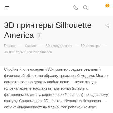
0
3D принтеры Silhouette
America
1
—
—
—
—
Главная
Каталог
3D оборудование
3D принтеры
3D принтеры Silhouette America
Струйный или лазерный 3D-принтер создает реальный
физический объект по образцу трехмерной модели. Можно
самостоятельно делать любые вещи — печатающая
головка техники наслаивает материал (пластик,
фотополимер, смолу, керамический порошок) по заданному
контуру. Современная 3D-печать абсолютно безопасна —
объект «выращивается» в закрытой рабочей камере.