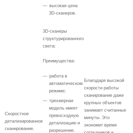
высокая цена
3D-сканеров.
3D-сканеры
структурированного
света:
Преимущества:
работа в
Благодаря высокой
автоматическом
скорости работы
режиме;
сканирование даже
трехмерная
крупных объектов
модель имеет
занимает считанные
Скоростное
превосходную
минуты. Это
детализированное
детализацию и
экономит время
сканирование.
разрешение.
сотрудников и