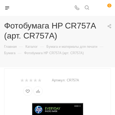
0
Фотобумага HP CR757A
(арт. CR757A)
—
—
—
Главная
Каталог
Бумага и материалы для печати
—
Бумага
Фотобумага HP CR757A (арт. CR757A)
Артикул:
CR757A