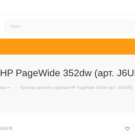
HP PageWide 352dw (арт. J6U
—
теры
Принтер цветной струйный HP PageWide 352dw (арт. J6U57B)
J6U57B