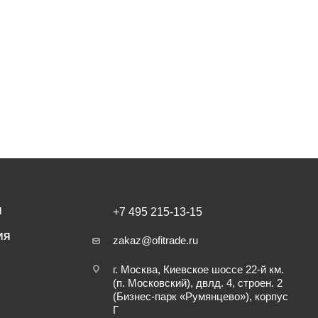
И
+7 495 215-13-15
ИЯ
zakaz@ofitrade.ru
г. Москва, Киевское шоссе 22-й км.
(п. Московский), двлд. 4, строен. 2
(Бизнес-парк «Румянцево»), корпус
Г