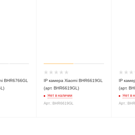
omi BHR6766GL
IP камера Xiaomi BHR6619GL
IP каме
GL)
(арт. BHR6619GL)
(арт. B
Нет в наличии
Нет в 
Арт.: BHR6619GL
Арт.: BH