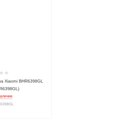
ра Xiaomi BHR6398GL
HR6398GL)
наличии
R6398GL