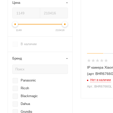
Цена
1149
210416
В наличии
Бренд
IP камера Xia
(арт. BHR6766
Нет в наличии
Panasonic
Арт.: BHR6766GL
Ricoh
Blackmagic
Dahua
Grundig