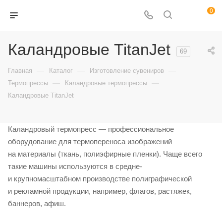
0
Каландровые TitanJet
69
—
—
—
Главная
Каталог
Изготовление сувениров
—
—
Термопрессы
Каландровые термопрессы
Каландровые TitanJet
Каландровый термопресс — профессиональное
оборудование для термопереноса изображений
на материалы (ткань, полиэфирные пленки). Чаще всего
такие машины используются в средне-
и крупномасштабном производстве полиграфической
и рекламной продукции, например, флагов, растяжек,
баннеров, афиш.