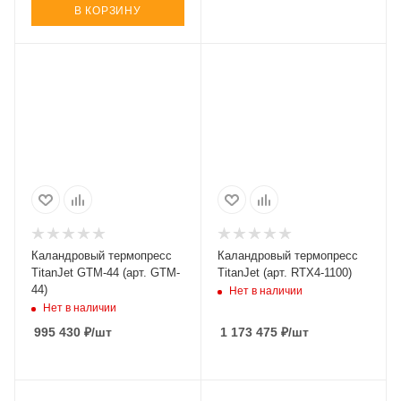
В КОРЗИНУ
Каландровый термопресс
Каландровый термопресс
TitanJet GTM-44 (арт. GTM-
TitanJet (арт. RTX4-1100)
44)
Нет в наличии
Нет в наличии
995 430
₽
/шт
1 173 475
₽
/шт