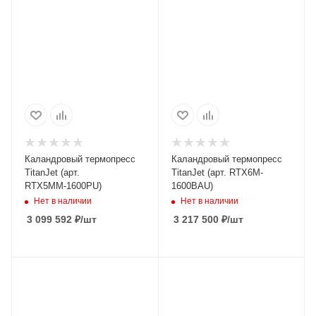
Каландровый термопресс
Каландровый термопресс
TitanJet (арт.
TitanJet (арт. RTX6M-
RTX5ММ-1600PU)
1600BAU)
Нет в наличии
Нет в наличии
3 099 592
₽
/шт
3 217 500
₽
/шт