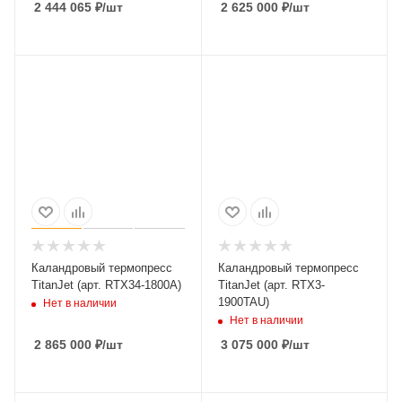
2 444 065
₽
/шт
2 625 000
₽
/шт
Каландровый термопресс
Каландровый термопресс
TitanJet (арт. RTX34-1800A)
TitanJet (арт. RTX3-
1900TAU)
Нет в наличии
Нет в наличии
2 865 000
₽
/шт
3 075 000
₽
/шт