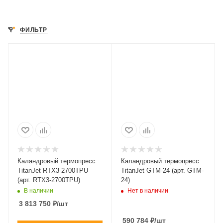
ФИЛЬТР
Каландровый термопресс
Каландровый термопресс
TitanJet RTX3-2700TPU
TitanJet GTM-24 (арт. GTM-
(арт. RTX3-2700TPU)
24)
В наличии
Нет в наличии
3 813 750
₽
/шт
590 784
₽
/шт