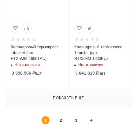
Каландровый термопресс
Каландровый термопресс
TitanJet (арт.
TitanJet (арт.
RTX5ММ-1600TАU)
RTX5ММ-1800PU)
Нет в наличии
Нет в наличии
3 358 566
₽
/шт
3 641 819
₽
/шт
ПОКАЗАТЬ ЕЩЕ
1
2
3
4