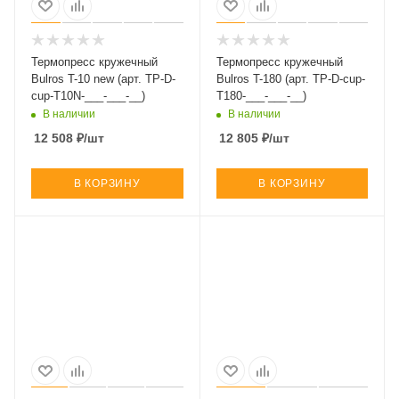
Термопресс кружечный
Термопресс кружечный
Bulros T-10 new (арт. TP-D-
Bulros T-180 (арт. TP-D-cup-
cup-T10N-___-___-__)
T180-___-___-__)
В наличии
В наличии
12 508
₽
/шт
12 805
₽
/шт
В КОРЗИНУ
В КОРЗИНУ