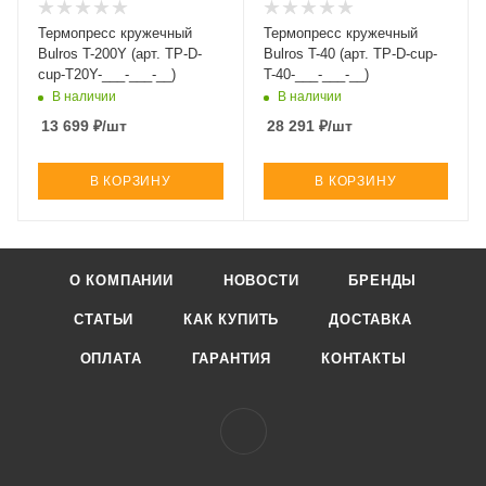
Термопресс кружечный
Термопресс кружечный
Bulros T-200Y (арт. TP-D-
Bulros T-40 (арт. TP-D-cup-
cup-T20Y-___-___-__)
T-40-___-___-__)
В наличии
В наличии
13 699
₽
/шт
28 291
₽
/шт
В КОРЗИНУ
В КОРЗИНУ
О КОМПАНИИ
НОВОСТИ
БРЕНДЫ
СТАТЬИ
КАК КУПИТЬ
ДОСТАВКА
ОПЛАТА
ГАРАНТИЯ
КОНТАКТЫ