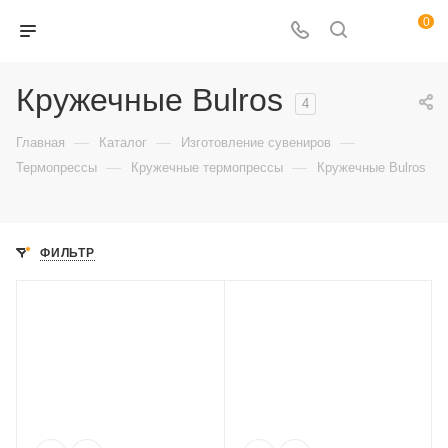
0
Кружечные Bulros
4
—
—
—
Главная
Каталог
Изготовление сувениров
—
—
Термопрессы
Кружечные термопрессы
Кружечные Bulros
ФИЛЬТР