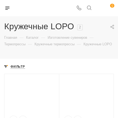
0
Кружечные LOPO
2
—
—
—
Главная
Каталог
Изготовление сувениров
—
—
Термопрессы
Кружечные термопрессы
Кружечные LOPO
ФИЛЬТР