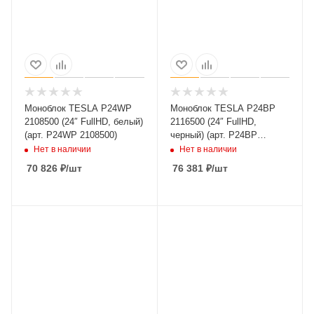
Моноблок TESLA P24WP
Моноблок TESLA P24BP
2108500 (24″ FullHD, белый)
2116500 (24″ FullHD,
(арт. P24WP 2108500)
черный) (арт. P24BP
2116500)
Нет в наличии
Нет в наличии
70 826
₽
/шт
76 381
₽
/шт