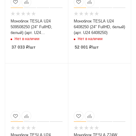
Моноблок TESLA U24
Моноблок TESLA U24
509508250 (24″ FullHD,
6408250 (24″ FullHD, белый)
белый) (арт. U24
(арт. U24 6408250)
509508250)
Нет в наличии
Нет в наличии
37 033
₽
/шт
52 001
₽
/шт
Моноблок TESLA U24
Моноблок TESLA Z24W