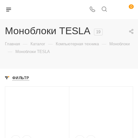
0
Моноблоки TESLA
19
—
—
—
Главная
Каталог
Компьютерная техника
Моноблоки
—
Моноблоки TESLA
ФИЛЬТР