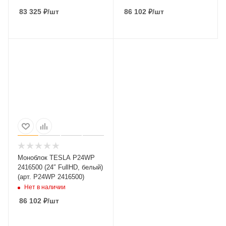
83 325
₽
/шт
86 102
₽
/шт
Моноблок TESLA P24WP
2416500 (24″ FullHD, белый)
(арт. P24WP 2416500)
Нет в наличии
86 102
₽
/шт