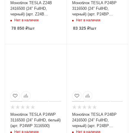
Моноблок TESLA Z24B
Моноблок TESLA P24BP
2416500 (24″ FullHD,
3116500 (24″ FullHD,
черный) (арт. Z24B
черный) (арт. P24BP
2416500)
3116500)
Нет в наличии
Нет в наличии
78 850
₽
/шт
83 325
₽
/шт
Моноблок TESLA P24WP
Моноблок TESLA P24BP
3116500 (24″ FullHD, белый)
2416500 (24″ FullHD,
(арт. P24WP 3116500)
черный) (арт. P24BP
2416500)
Нет в наличии
Нет в наличии