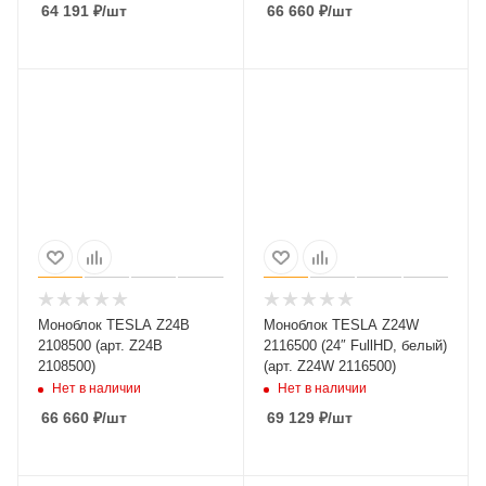
64 191
₽
/шт
66 660
₽
/шт
Моноблок TESLA Z24B
Моноблок TESLA Z24W
2108500 (арт. Z24B
2116500 (24″ FullHD, белый)
2108500)
(арт. Z24W 2116500)
Нет в наличии
Нет в наличии
66 660
₽
/шт
69 129
₽
/шт