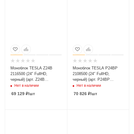
Моноблок TESLA Z24B
Моноблок TESLA P24BP
2116500 (24″ FullHD,
2108500 (24″ FullHD,
черный) (арт. Z24B
черный) (арт. P24BP
2116500)
2108500)
Нет в наличии
Нет в наличии
69 129
₽
/шт
70 826
₽
/шт