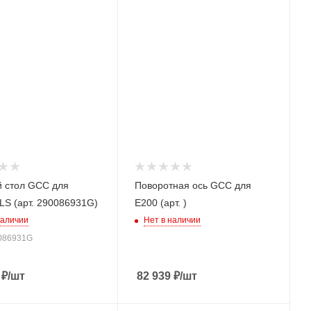
 стол GCC для
Поворотная ось GCC для
I/LS (арт. 290086931G)
E200 (арт. )
наличии
Нет в наличии
0086931G
₽
/шт
82 939
₽
/шт