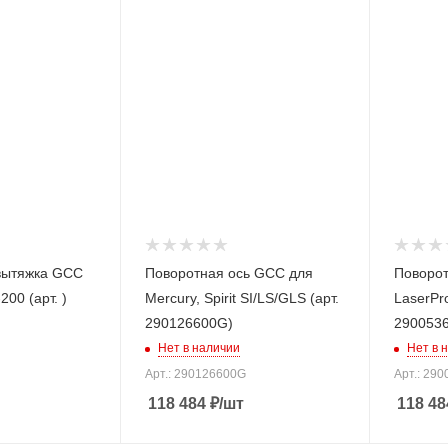
вытяжка GCC
Поворотная ось GCC для
Поворот
200 (арт. )
Mercury, Spirit SI/LS/GLS (арт.
LaserPro
290126600G)
290053
Нет в наличии
Нет в 
Арт.: 290126600G
Арт.: 29
118 484
₽
/шт
118 48