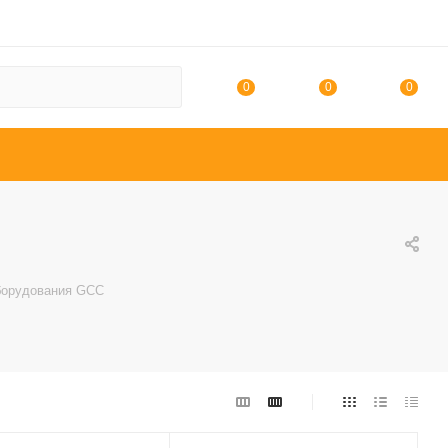
0
0
0
борудования GCC