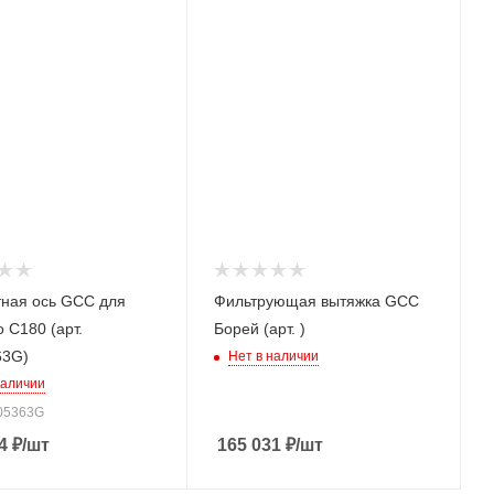
ная ось GCC для
Фильтрующая вытяжка GCC
 C180 (арт.
Борей (арт. )
63G)
Нет в наличии
наличии
005363G
4
₽
/шт
165 031
₽
/шт