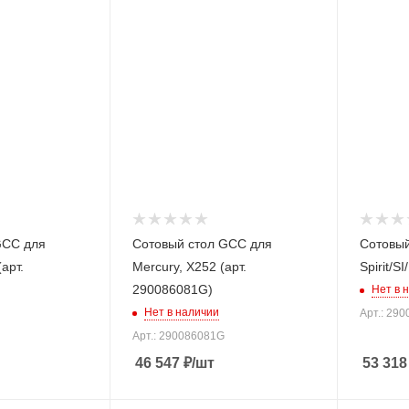
GCC для
Сотовый стол GCC для
Сотовый
арт.
Мercury, Х252 (арт.
Spirit/S
290086081G)
Нет в 
Нет в наличии
Арт.: 29
Арт.: 290086081G
46 547
₽
/шт
53 318