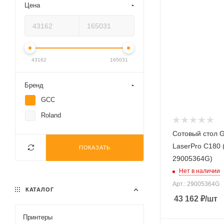
Цена
43162
165031
Бренд
GCC
Roland
Сотовый стол 
LaserPro C180 (
ПОКАЗАТЬ
29005364G)
Нет в наличии
Арт.: 29005364G
КАТАЛОГ
43 162
₽
/шт
Принтеры