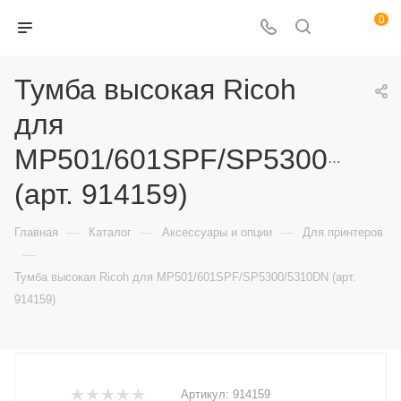
0
Тумба высокая Ricoh
для
MP501/601SPF/SP5300/531
(арт. 914159)
—
—
—
Главная
Каталог
Аксессуары и опции
Для принтеров
—
Тумба высокая Ricoh для MP501/601SPF/SP5300/5310DN (арт.
914159)
Артикул:
914159