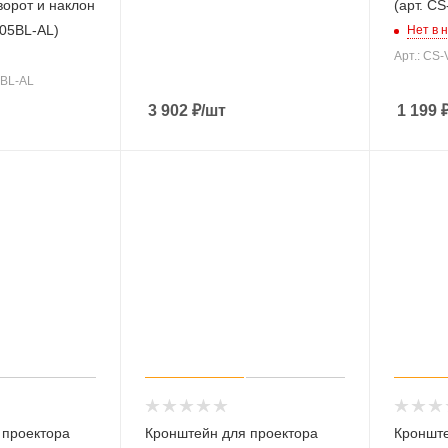
орот и наклон
(арт. C
R05BL-AL)
Нет в 
Арт.: CS
5BL-AL
3 902
₽
/шт
1 199
 проектора
Кронштейн для проектора
Кронште