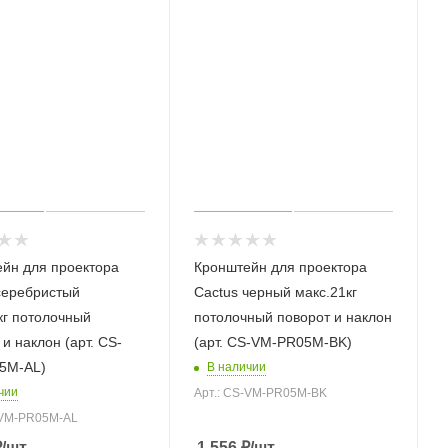
йн для проектора
Кронштейн для проектора
серебристый
Cactus черный макс.21кг
кг потолочный
потолочный поворот и наклон
и наклон (арт. CS-
(арт. CS-VM-PR05M-BK)
5M-AL)
В наличии
чии
Арт.: CS-VM-PR05M-BK
-VM-PR05M-AL
₽
/шт
1 556
₽
/шт