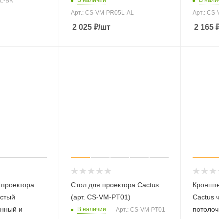
1L-BK
Арт.: CS-VM-PR05L-AL
Арт.: CS
2 025
₽
/шт
2 165
 проектора
Стол для проектора Cactus
Кронште
истый
(арт. CS-VM-PT01)
Cactus 
енный и
потолоч
В наличии
Арт.: CS-VM-PT01