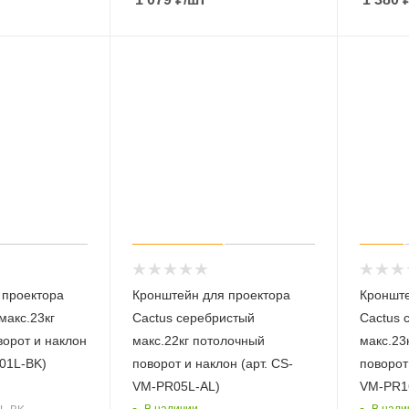
 проектора
Кронштейн для проектора
Кронште
макс.23кг
Cactus серебристый
Cactus 
орот и наклон
макс.22кг потолочный
макс.23
01L-BK)
поворот и наклон (арт. CS-
поворот 
VM-PR05L-AL)
VM-PR1
В наличии
В нали