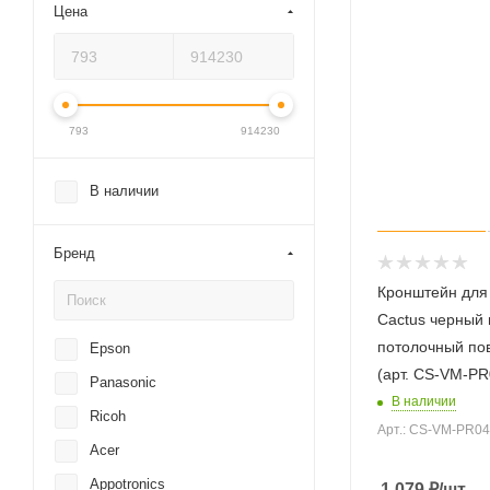
Цена
793
914230
В наличии
Бренд
Кронштейн для
Cactus черный 
потолочный пов
Epson
(арт. CS-VM-PR
Panasonic
В наличии
Ricoh
Арт.: CS-VM-PR0
Acer
Appotronics
1 079
₽
/шт