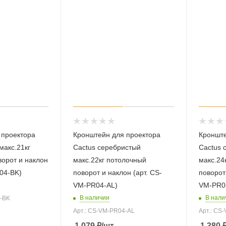
 проектора
Кронштейн для проектора
Кронште
макс.21кг
Cactus серебристый
Cactus 
орот и наклон
макс.22кг потолочный
макс.24
04-BK)
поворот и наклон (арт. CS-
поворот 
VM-PR04-AL)
VM-PR0
В наличии
В нали
4-BK
Арт.: CS-VM-PR04-AL
Арт.: CS
1 079
₽
/шт
1 380