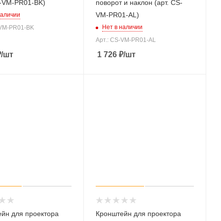
S-VM-PR01-BK)
поворот и наклон (арт. CS-
VM-PR01-AL)
наличии
Нет в наличии
-VM-PR01-BK
Арт.: CS-VM-PR01-AL
₽
/шт
1 726
₽
/шт
йн для проектора
Кронштейн для проектора