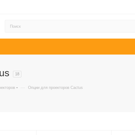
us
18
—
оекторов
Опции для проекторов Cactus