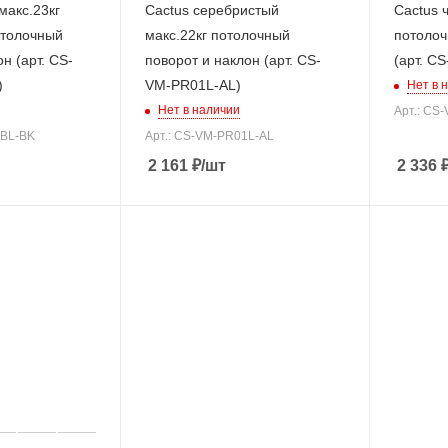
макс.23кг
Cactus серебристый
Cactus 
отолочный
макс.22кг потолочный
потолоч
н (арт. CS-
поворот и наклон (арт. CS-
(арт. C
)
VM-PR01L-AL)
Нет в 
Нет в наличии
Арт.: CS
5BL-BK
Арт.: CS-VM-PR01L-AL
2 161
₽
/шт
2 336