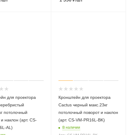
йн для проектора
Кронштейн для проектора
серебристый
Cactus черный макс.23кг
кг потолочный
потолочный поворот и наклон
и наклон (арт. CS-
(арт. CS-VM-PR16L-BK)
6L-AL)
В наличии
чии