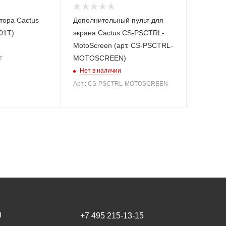
тора Cactus
Дополнительный пульт для
01T)
экрана Cactus CS-PSCTRL-
MotoScreen (арт. CS-PSCTRL-
MOTOSCREEN)
T
Нет в наличии
Арт.: CS-PSCTRL-MOTOSCREEN
И
+7 495 215-13-15