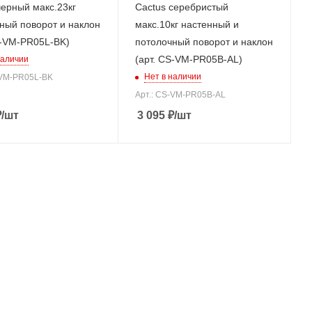
черный макс.23кг
Cactus серебристый
ный поворот и наклон
макс.10кг настенный и
S-VM-PR05L-BK)
потолочный поворот и наклон
(арт. CS-VM-PR05B-AL)
наличии
Нет в наличии
-VM-PR05L-BK
Арт.: CS-VM-PR05B-AL
₽
/шт
3 095
₽
/шт