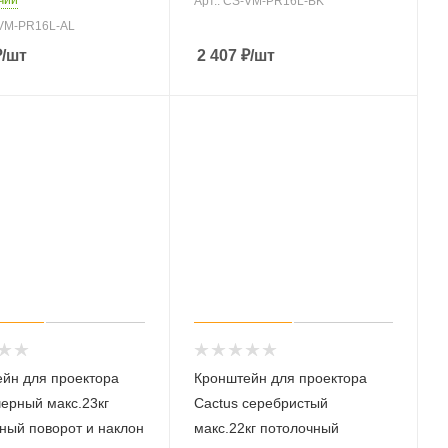
Арт.: CS-VM-PR16L-BK
-VM-PR16L-AL
₽
/шт
2 407
₽
/шт
йн для проектора
Кронштейн для проектора
черный макс.23кг
Cactus серебристый
ный поворот и наклон
макс.22кг потолочный