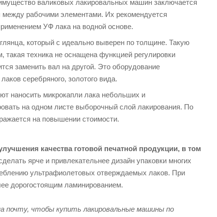
реимущество валиковых лакировальных машин заключается
я между рабочими элементами. Их рекомендуется
применением УФ лака на водной основе.
глянца, который с идеально выверен по толщине. Такую
м, такая техника не оснащена функцией регулировки
тся заменить вал на другой. Это оборудование
лаков серебряного, золотого вида.
ют наносить микрокапли лака небольших и
овать на одном листе выборочный слой лакирования. По
тражается на повышении стоимости.
лучшения качества готовой печатной продукции, в том
делать ярче и привлекательнее дизайн упаковки многих
реблению ультрафиолетовых отверждаемых лаков. При
олее дорогостоящим ламинированием.
а почту, чтобы купить лакировальные машины по