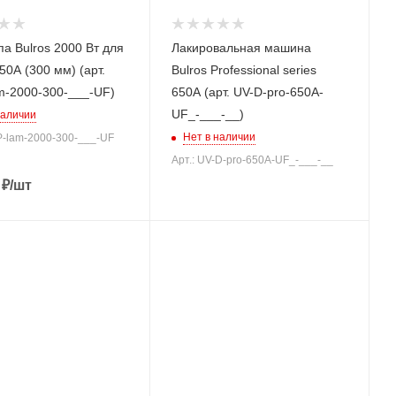
а Bulros 2000 Вт для
Лакировальная машина
50А (300 мм) (арт.
Bulros Professional series
m-2000-300-___-UF)
650A (арт. UV-D-pro-650A-
UF_-___-__)
наличии
Нет в наличии
-P-lam-2000-300-___-UF
Арт.: UV-D-pro-650A-UF_-___-__
₽
/шт