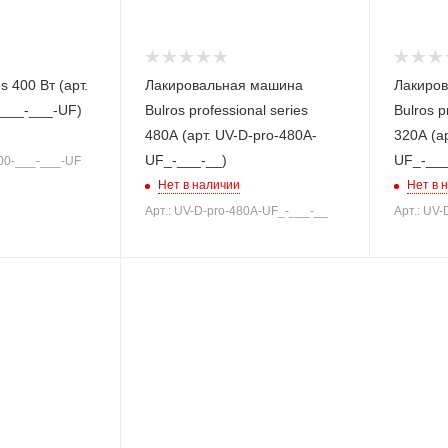
 400 Вт (арт.
Лакировальная машина
Лакиро
-___-___-UF)
Bulros professional series
Bulros p
480A (арт. UV-D-pro-480A-
320A (а
UF_-___-__)
UF_-___
400-___-___-UF
Нет в наличии
Нет в 
Арт.: UV-D-pro-480A-UF_-___-__
Арт.: UV