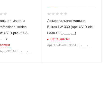
вальная машина
Лакировальная машина
rofessional series
Bulros LW-330 (арт. UV-D-ele-
рт. UV-D-pro-320A-
L330-UF_-___-__)
-__)
Нет в наличии
наличии
Арт.: UV-D-ele-L330-UF_-___-__
-D-pro-320A-UF_-___-__