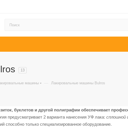
lros
13
—
акировальные машины
Лакировальные машины Bulros
зиток, буклетов и другой полиграфии обеспечивает профес
гия предусматривает 2 варианта нанесения УФ лака:
сплошной 
ний способно только специализированное оборудование.