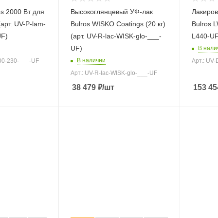
s 2000 Вт для
Высокоглянцевый УФ-лак
Лакиро
арт. UV-P-lam-
Bulros WISKO Coatings (20 кг)
Bulros L
UF)
(арт. UV-R-lac-WISK-glo-___-
L440-UF
UF)
В нали
В наличии
000-230-___-UF
Арт.: UV-
Арт.: UV-R-lac-WISK-glo-___-UF
38 479
₽
/шт
153 45