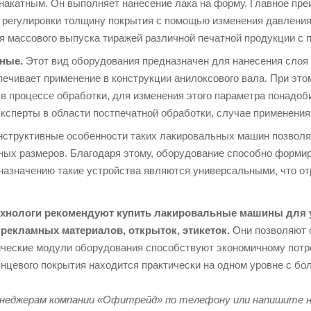
накатным. Он выполняет нанесение лака на форму. Главное п
 регулировки толщину покрытия с помощью изменения давлени
я массового выпуска тиражей различной печатной продукции с 
ные.
Этот вид оборудования предназначен для нанесения слоя 
печивает применение в конструкции анилоксового вала. При это
в процессе обработки, для изменения этого параметра понадоби
ксперты в области постпечатной обработки, случае применения 
структивные особенности таких лакировальных машин позволя
ых размеров. Благодаря этому, оборудование способно формир
назначению такие устройства являются универсальными, что о
ехнологи рекомендуют купить лакировальные машины для у
 рекламных материалов, открыток, этикеток.
Они позволяют с
ические модули оборудования способствуют экономичному пот
лянцевого покрытия находится практически на одном уровне с б
неджерам компании «Офитрейд» по телефону или напишите н