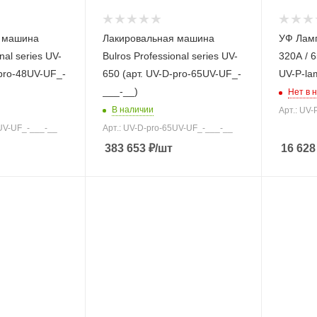
 машина
Лакировальная машина
УФ Ламп
nal series UV-
Bulros Professional series UV-
320А / 6
-pro-48UV-UF_-
650 (арт. UV-D-pro-65UV-UF_-
UV-P-la
___-__)
Нет в 
В наличии
Арт.: UV
8UV-UF_-___-__
Арт.: UV-D-pro-65UV-UF_-___-__
383 653
₽
/шт
16 628