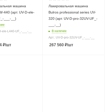
вальная машина
Лакировальная машина
W-440 (арт. UV-D-ele-
Bulros professional series UV-
_-___-__)
320 (арт. UV-D-pro-32UV-UF_-
___-__)
чии
В наличии
D-ele-L440-UF_-___-__
Арт.: UV-D-pro-32UV-UF_-___-__
4
₽
/шт
267 560
₽
/шт