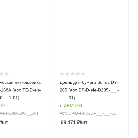
ческая ниткошвейка
Дрель для бумаги Bulros DY-
-168A (арт. TE-D-ele-
205 (арт. DP-D-ele-D205-___-
0-__1-01)
___-01)
чии
В наличии
D-ele-168A-100-__1-01
Арт.: DP-D-ele-D205-___-___-01
₽
/шт
69 471
₽
/шт