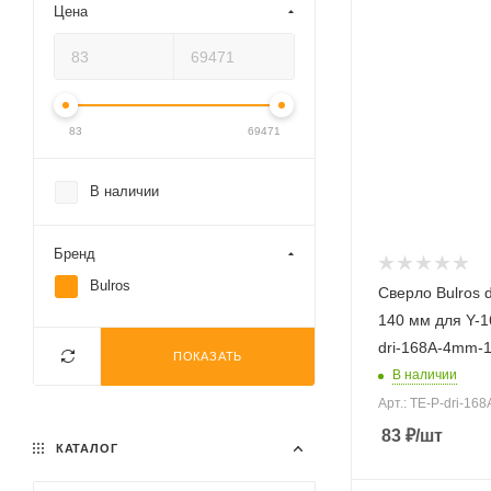
Цена
83
69471
В наличии
Бренд
Bulros
Сверло Bulros 
140 мм для Y-16
dri-168A-4mm-1
ПОКАЗАТЬ
В наличии
Арт.: TE-P-dri-16
83
₽
/шт
КАТАЛОГ