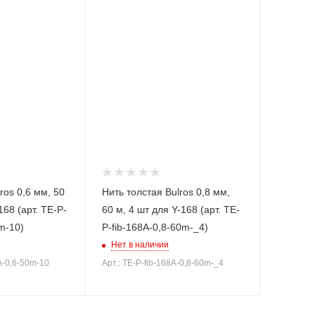
ros 0,6 мм, 50
Нить толстая Bulros 0,8 мм,
168 (арт. TE-P-
60 м, 4 шт для Y-168 (арт. TE-
m-10)
P-fib-168A-0,8-60m-_4)
Нет в наличии
8A-0,6-50m-10
Арт.: TE-P-fib-168A-0,8-60m-_4