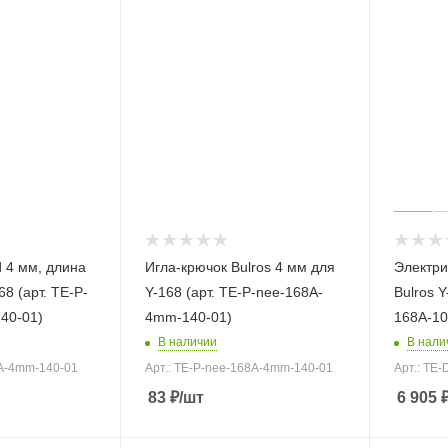
d 4 мм, длина
Игла-крючок Bulros 4 мм для
Электри
8 (арт. TE-P-
Y-168 (арт. TE-P-nee-168A-
Bulros Y
40-01)
4mm-140-01)
168A-10
В наличии
В нали
8A-4mm-140-01
Арт.: TE-P-nee-168A-4mm-140-01
Арт.: TE-
83
₽
/шт
6 905