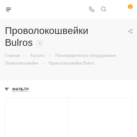
0
Проволокошвейки
Bulros
3
—
—
—
Главная
Каталог
Полиграфическое оборудование
—
Проволокошвейки
Проволокошвейки Bulros
ФИЛЬТР