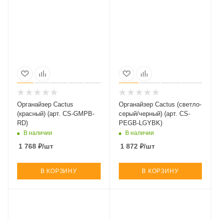
Органайзер Cactus
Органайзер Cactus (светло-
(красный) (арт. CS-GMPB-
серый/черный) (арт. CS-
RD)
PEGB-LGYBK)
В наличии
В наличии
1 768
₽
/шт
1 872
₽
/шт
В КОРЗИНУ
В КОРЗИНУ