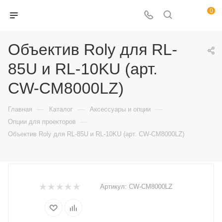
0
Объектив Roly для RL-
85U и RL-10KU (арт.
CW-CM8000LZ)
—
—
—
Главная
Каталог
Аксессуары и опции
—
Опции для проекторов
Объектив Roly для RL-85U и RL-10KU (арт. CW-CM8000LZ)
Артикул:
CW-CM8000LZ