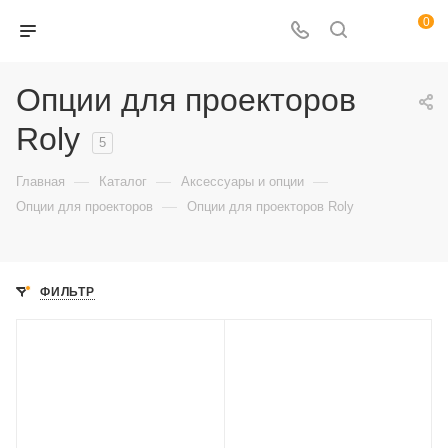
0
Опции для проекторов
Roly
5
—
—
—
Главная
Каталог
Аксессуары и опции
—
Опции для проекторов
Опции для проекторов Roly
ФИЛЬТР