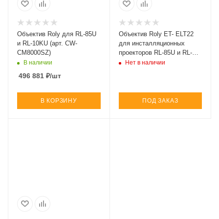
Объектив Roly для RL-85U
Объектив Roly ET- ELT22
и RL-10KU (арт. CW-
для инсталляционных
CM8000SZ)
проекторов RL-85U и RL-
10KU (арт. ET- ELT22)
В наличии
Нет в наличии
496 881
₽
/шт
В КОРЗИНУ
ПОД ЗАКАЗ